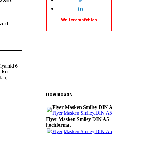
Weiterempfehlen
zort
olyamid 6
 Rot
lau,
Downloads
Flyer Masken Smiley DIN A5 hochforma
Flyer,Masken.Smiley,DIN.A5,hoch.pdf
(15
Flyer Masken Smiley DIN A5
hochformat
Flyer,Masken.Smiley,DIN.A5,hoch.pdf
(15