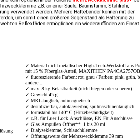
ehrzweckklemme z.B. an einer Säule, Baumstamm, Stahlrohr,
erung verwendet werden. Mehrere Haltebänder können mit der
erden, um somit einen größeren Gegenstand als Halterung zu
ewebten Reflexfäden ermöglichen ein wiederauffinden am Einsat
✓
Material nicht metallischer High-Tech-Werkstoff aus P
mit 15 % Fiberglas-Anteil, MAXITHEN PA4CA2757OB
✓
fluoreszierende Farben: rot, grau / Farben: pink, grün, b
andere...
✓
max. 8 kg Belastbarkeit (nicht biegen oder scheren)
✓
Gewicht 45 g
✓
MRT-tauglich, antimagnetisch
✓
desinfizierbar, autoklavierbar, spülmaschinentauglich
✓
formstabil bis 140° C (Hitzebeständigkeit)
✓
z.B. für Luer-Lock-Anschlüsse, EN-Fit-Anschlüsse
✓
Glas-Ampullen-Öffner** 1 bis 20 ml
✓
Dialyseklemme, Schlauchklemme
rlösung
✓
Öffnungsweite der Mehrzweckklemme 39 mm