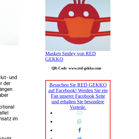
Masken Smiley von RED
GEKKO
QR-Code www.red-gekko.com
lut- und
r der
Besuchen Sie RED GEKKO
hängen
auf Facebook! Werden Sie ein
aber
Fan unserer Facebook Seite
und erhalten Sie besondere
ptional
Vorteile.
llel
insatz im
tellt