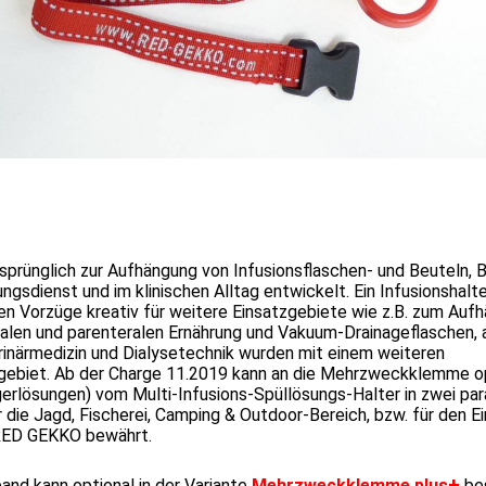
rsprünglich zur Aufhängung von Infusionsflaschen- und Beuteln, B
sdienst und im klinischen Alltag entwickelt. Ein Infusionshalte
en Vorzüge kreativ für weitere Einsatzgebiete wie z.B. zum Auf
ralen und parenteralen Ernährung und Vakuum-Drainageflaschen, 
inärmedizin und Dialysetechnik wurden mit einem weiteren
zgebiet. Ab der Charge 11.2019 kann an die Mehrzweckklemme o
gerlösungen) vom Multi-Infusions-Spüllösungs-Halter in zwei para
die Jagd, Fischerei, Camping & Outdoor-Bereich, bzw. für den E
 RED GEKKO bewährt.
+
and kann optional in der Variante
Mehrzweckklemme plus
bes