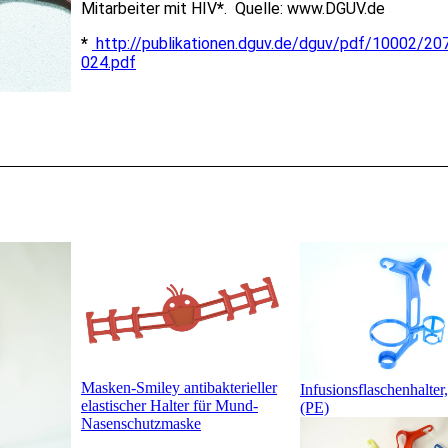
Mitarbeiter mit HIV
*
.
Quelle: www.DGUV.de
*
http://publikationen.dguv.de/dguv/pdf/10002/20
024.pdf
Masken-Smiley antibakterieller
Infusionsflaschenhalter
elastischer Halter für Mund-
(PE)
Nasenschutzmaske