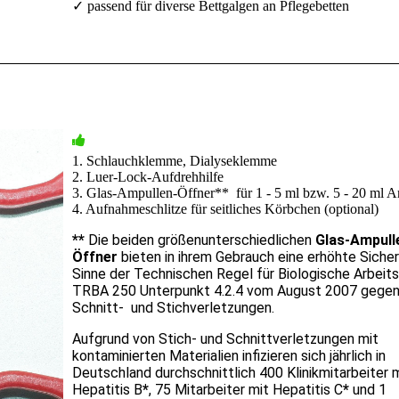
✓
passend für diverse Bettgalgen an Pflegebetten
1. Schlauchklemme, Dialyseklemme
2. Luer-Lock-Aufdrehhilfe
3. Glas-Ampullen-Öffner** für 1 - 5 ml bzw. 5 - 20 ml 
4. Aufnahmeschlitze für seitliches Körbchen (optional)
**
Die beiden größenunterschiedlichen
Glas-Ampull
Öffner
bieten in ihrem Gebrauch eine erhöhte Sicher
Sinne der Technischen Regel für Biologische Arbeit
TRBA 250 Unterpunkt 4.2.4 vom August 2007 gege
Schnitt- und Stichverletzungen.
Aufgrund von Stich- und Schnittverletzungen mit
kontaminierten Materialien infizieren sich jährlich in
Deutschland durchschnittlich 400 Klinikmitarbeiter 
Hepatitis B
*
, 75 Mitarbeiter mit Hepatitis C
*
und 1