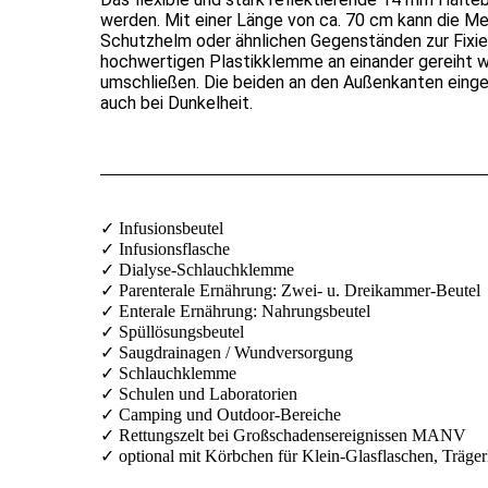
werden. Mit einer Länge von ca. 70 cm kann die M
Schutzhelm oder ähnlichen Gegenständen zur Fixi
hochwertigen Plastikklemme an einander gereiht w
umschließen. Die beiden an den Außenkanten eing
auch bei Dunkelheit.
✓
Infusionsbeutel
✓
Infusionsflasche
✓
Dialyse-Schlauchklemme
✓
Parenterale Ernährung: Zwei- u. Dreikammer-Beutel
✓
Enterale Ernährung: Nahrungsbeutel
✓
Spüllösungsbeutel
✓
Saugdrainagen / Wundversorgung
✓
Schlauchklemme
✓
Schulen und Laboratorien
✓
Camping und Outdoor-Bereiche
✓
Rettungszelt bei Großschadensereignissen MANV
✓
optional mit Körbchen für Klein-Glasflaschen, Träge