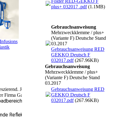
Folder RED-GEKKO F
plus+ 032017 .pdf
(1.1MB)
Gebrauchsanweisung
Mehrzweckklemme / plus+
(Variante F) Deutsche Stand
 Infusions
03.2017
lastik
Gebrauchsanweisung RED
GEKKO Deutsch F
032017.pdf
(267.96KB)
Gebrauchsanweisung
Mehrzweckklemme / plus+
(Variante F) Deutsche Stand
03.2017
Gebrauchsanweisung RED
luoreszierend. Jeder kennt die Suche nach einem Einsatz in der Dunkel
GEKKO Deutsch F
irma Gabriel-Chemie bei der Herstellung schon im Spritzgusswerkze
032017.pdf
(267.96KB)
loadbereich Bescheinigung)
de Reflektion zu erreichen. Den Jägern unter Ihnen wird es f