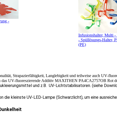
rung -
Infusionshalter, Multi -
- Spüllösungs-Halter, P
(PE)
onalität, Strapazierfähigkeit, Langlebigkeit und teilweise auch UV-f
au das UV-fluoreszierende Additiv MAXITHEN PA4CA2757OB Rot der F
Nukleierungsmittel und z.B. UV-Lichtstabilisatoren. (siehe Down
 die kleinste UV-LED-Lampe (Schwarzlicht), um eine ausreichen
Dunkelheit